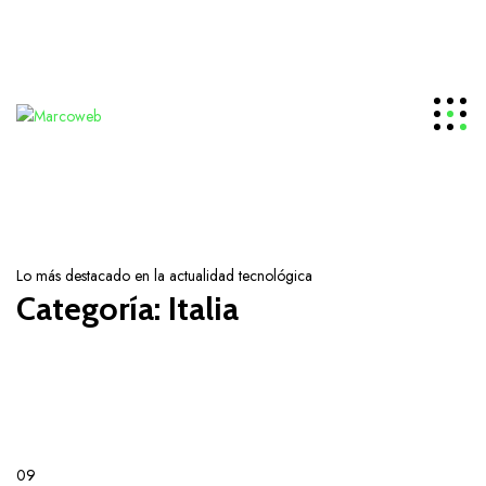
Tu nuevo proveedor de Hosting
+58 414-2960539
Haga clic para obtener soporte
Lo más destacado en la actualidad tecnológica
Categoría:
Italia
09