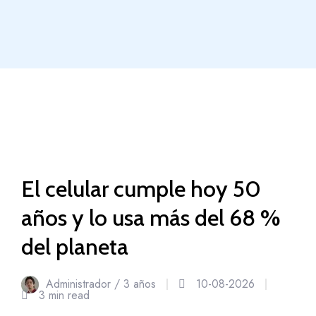
04
El celular cumple hoy 50
Abr
años y lo usa más del 68 %
del planeta
Administrador /
3 años
10-08-2026
3 min read