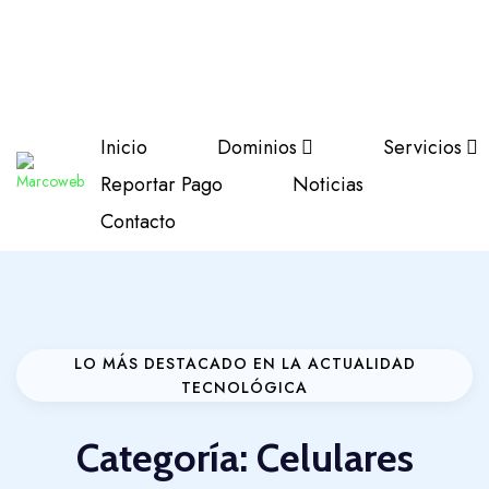
Tu nuevo proveedor de Hosting
MARCOWEB
+58 414-
Haga clic para obtener
2960539
soporte
Inicio
Dominios
Servicios
Reportar Pago
Noticias
Contacto
LO MÁS DESTACADO EN LA ACTUALIDAD
TECNOLÓGICA
Categoría:
Celulares